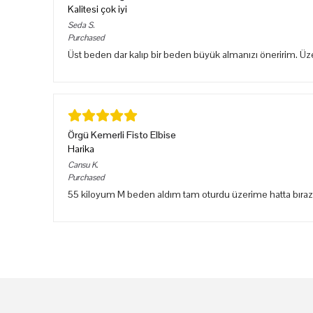
Kalitesi çok iyi
Seda
S.
Purchased
Üst beden dar kalıp bir beden büyük almanızı öneririm. Ü
Örgü Kemerli Fisto Elbise
Harika
Cansu
K.
Purchased
55 kiloyum M beden aldım tam oturdu üzerime hatta bıraz sık