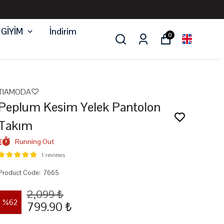
 GİYİM
İndirim
0
TIAMODA♡
Peplum Kesim Yelek Pantolon
Takım
Running Out
1 reviews
Product Code
:
7665
2,099 ₺
%
62
799.90 ₺