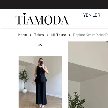
YENİLER
Kadın
Takım
İkili Takım
Peplum Kesim Yelek P