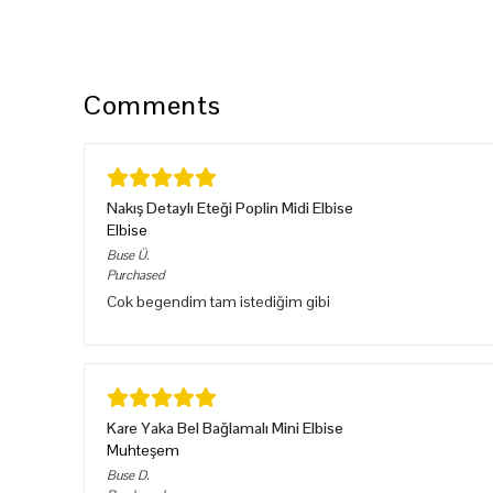
Comments
Nakış Detaylı Eteği Poplin Midi Elbise
Elbise
Buse
Ü.
Purchased
Cok begendim tam istediğim gibi
Kare Yaka Bel Bağlamalı Mini Elbise
Muhteşem
Buse
D.