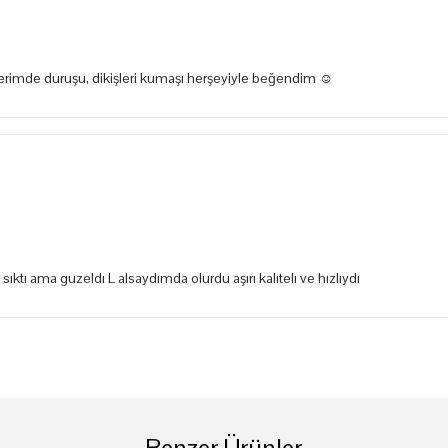
zerimde duruşu, dikişleri kumaşı herşeyiyle beğendim ☺️
tı ama guzeldı L alsaydımda olurdu aşırı kalıtelı ve hızlıydı