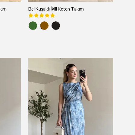
kım
Bel Kuşaklı İkili Keten Takım
Asimetr