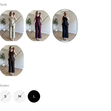
Renk
Beden
S
M
L