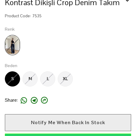
Kontrast Dikişli Crop Denim Takım
Product Code
:
7535
Renk
Beden
S
M
L
XL
Share
:
Notify Me When Back In Stock