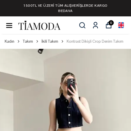
GO
1500TL VE ÜZERİ TÜM ALIŞVERİŞLERDE KAR
BEDAVA
0
Kadın
Takım
İkili Takım
Kontrast Dikişli Crop Denim Takım