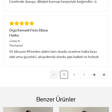
Üzerimde duruşu, dikişleri kumaşı herşeyiyle beğendim ☺️
Örgü Kemerli Fisto Elbise
Harika
Cansu
K.
Purchased
55 kiloyum M beden aldım tam oturdu üzerime hatta bıraz
sıktı ama guzeldı L alsaydımda olurdu aşırı kalıtelı ve hızlıydı
1
2
3
Benzer Ürünler