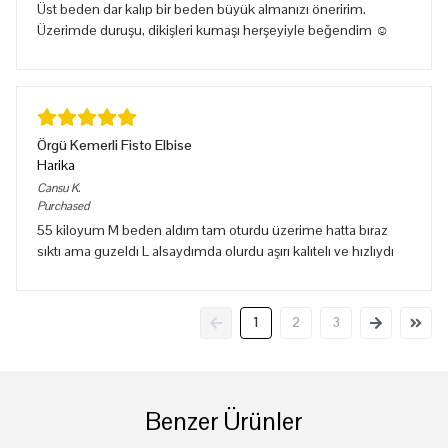
Üst beden dar kalıp bir beden büyük almanızı öneririm.
Üzerimde duruşu, dikişleri kumaşı herşeyiyle beğendim ☺️
Örgü Kemerli Fisto Elbise
Harika
Cansu
K.
Purchased
55 kiloyum M beden aldım tam oturdu üzerime hatta bıraz
sıktı ama guzeldı L alsaydımda olurdu aşırı kalıtelı ve hızlıydı
1
2
3
Benzer Ürünler