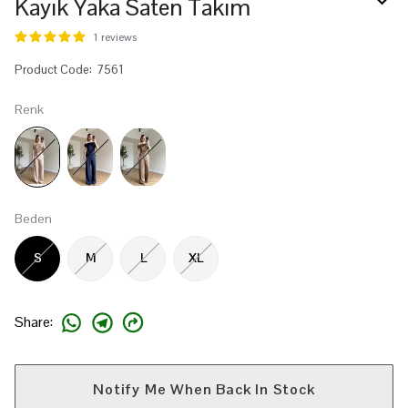
Kayık Yaka Saten Takım
1 reviews
Product Code
:
7561
Renk
Beden
S
M
L
XL
Share
:
Notify Me When Back In Stock