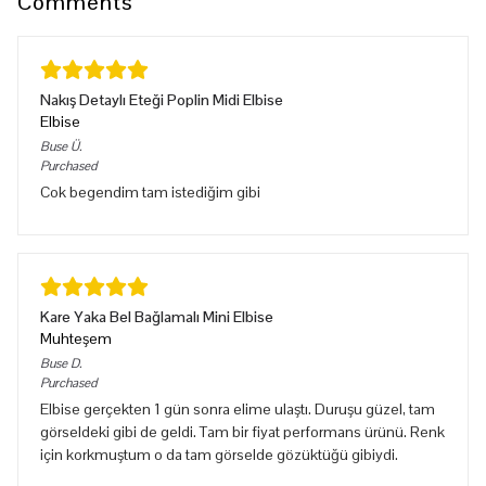
Comments
Nakış Detaylı Eteği Poplin Midi Elbise
Elbise
Buse
Ü.
Purchased
Cok begendim tam istediğim gibi
Kare Yaka Bel Bağlamalı Mini Elbise
Muhteşem
Buse
D.
Purchased
Elbise gerçekten 1 gün sonra elime ulaştı. Duruşu güzel, tam
görseldeki gibi de geldi. Tam bir fiyat performans ürünü. Renk
için korkmuştum o da tam görselde gözüktüğü gibiydi.