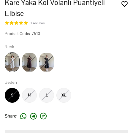
Kare Yaka Kol Volanlı Puantiyeli
Elbise
1 reviews
Product Code
:
7513
Renk
Beden
S
M
L
XL
Share
: