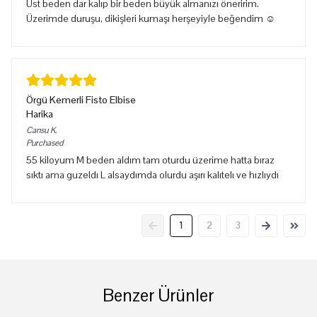
Üst beden dar kalıp bir beden büyük almanızı öneririm.
Üzerimde duruşu, dikişleri kumaşı herşeyiyle beğendim ☺️
Örgü Kemerli Fisto Elbise
Harika
Cansu
K.
Purchased
55 kiloyum M beden aldım tam oturdu üzerime hatta bıraz
sıktı ama guzeldı L alsaydımda olurdu aşırı kalıtelı ve hızlıydı
1
2
3
Benzer Ürünler