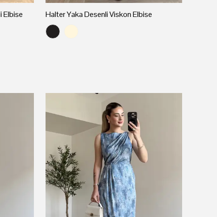
i Elbise
Halter Yaka Desenli Viskon Elbise
Sıfır K