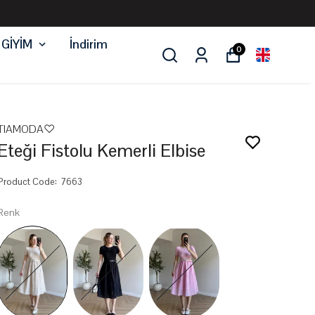
 GİYİM
İndirim
0
TIAMODA♡
Eteği Fistolu Kemerli Elbise
Product Code
:
7663
Renk