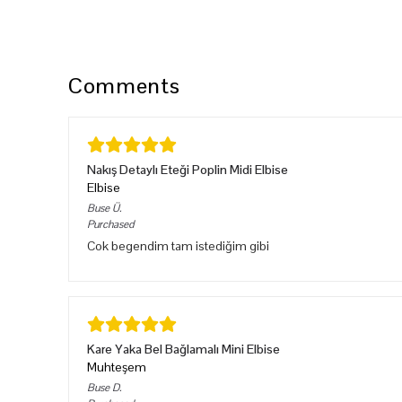
Comments
Nakış Detaylı Eteği Poplin Midi Elbise
Elbise
Buse
Ü.
Purchased
Cok begendim tam istediğim gibi
Kare Yaka Bel Bağlamalı Mini Elbise
Muhteşem
Buse
D.