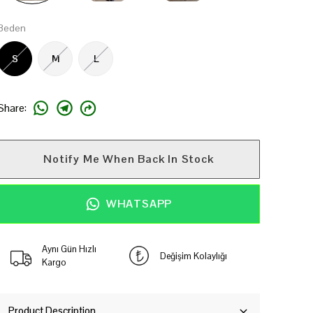
Beden
S
M
L
Share
:
Notify Me When Back In Stock
WHATSAPP
Aynı Gün Hızlı
Değişim Kolaylığı
Kargo
Product Description