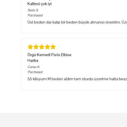
Kalitesi çok iyi
Seda
S.
Purchased
Üst beden dar kalıp bir beden büyük almanızı öneririm. Ü
Örgü Kemerli Fisto Elbise
Harika
Cansu
K.
Purchased
55 kiloyum M beden aldım tam oturdu üzerime hatta bıraz sık