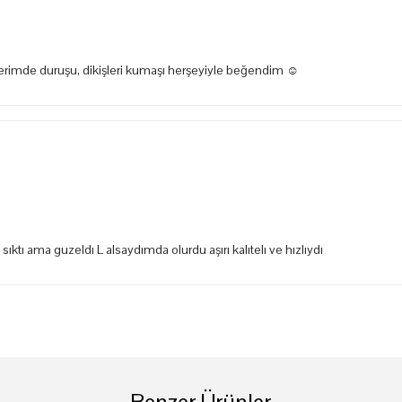
zerimde duruşu, dikişleri kumaşı herşeyiyle beğendim ☺️
tı ama guzeldı L alsaydımda olurdu aşırı kalıtelı ve hızlıydı