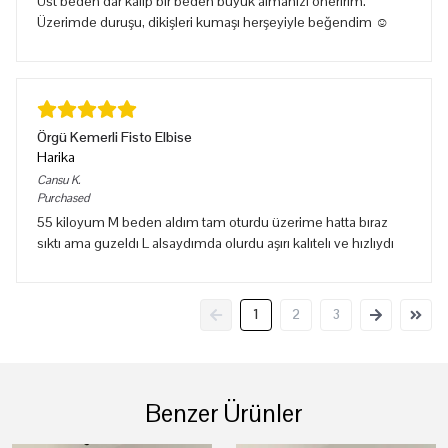
Üst beden dar kalıp bir beden büyük almanızı öneririm.
Üzerimde duruşu, dikişleri kumaşı herşeyiyle beğendim ☺️
Örgü Kemerli Fisto Elbise
Harika
Cansu
K.
Purchased
55 kiloyum M beden aldım tam oturdu üzerime hatta bıraz
sıktı ama guzeldı L alsaydımda olurdu aşırı kalıtelı ve hızlıydı
1
2
3
Benzer Ürünler