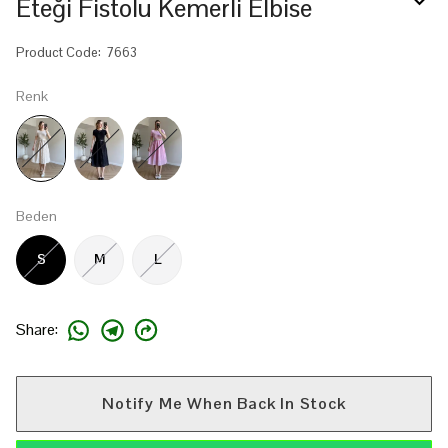
Eteği Fistolu Kemerli Elbise
Product Code
:
7663
Renk
Beden
S
M
L
Share
:
Notify Me When Back In Stock