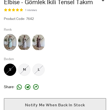
Elbise - Gömlek İkili Tensel Takım
1 reviews
Product Code
:
7642
Renk
Beden
S
M
L
Share
:
Notify Me When Back In Stock