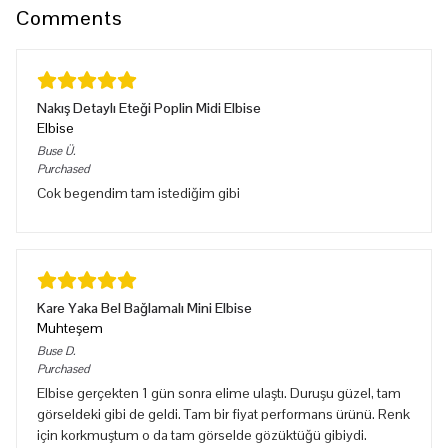
Comments
Nakış Detaylı Eteği Poplin Midi Elbise
Elbise
Buse
Ü.
Purchased
Cok begendim tam istediğim gibi
Kare Yaka Bel Bağlamalı Mini Elbise
Muhteşem
Buse
D.
Purchased
Elbise gerçekten 1 gün sonra elime ulaştı. Duruşu güzel, tam
görseldeki gibi de geldi. Tam bir fiyat performans ürünü. Renk
için korkmuştum o da tam görselde gözüktüğü gibiydi.