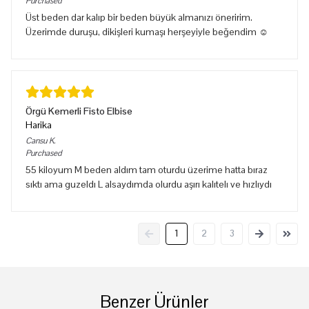
Purchased
Üst beden dar kalıp bir beden büyük almanızı öneririm.
Üzerimde duruşu, dikişleri kumaşı herşeyiyle beğendim ☺️
Örgü Kemerli Fisto Elbise
Harika
Cansu
K.
Purchased
55 kiloyum M beden aldım tam oturdu üzerime hatta bıraz
sıktı ama guzeldı L alsaydımda olurdu aşırı kalıtelı ve hızlıydı
1
2
3
Benzer Ürünler