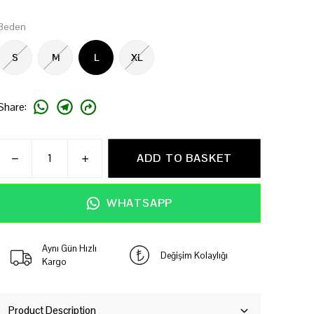
Beden
S
M
L
XL
Share
:
ADD TO BASKET
WHATSAPP
Aynı Gün Hızlı
Değişim Kolaylığı
Kargo
Product Description