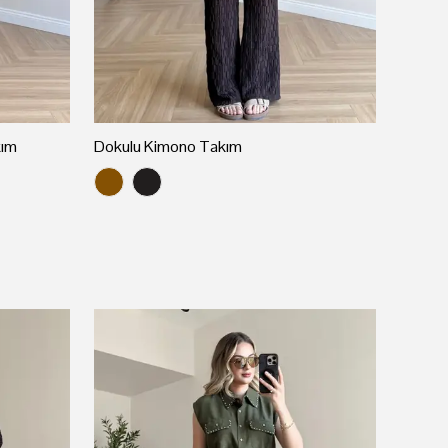
kım
Dokulu Kimono Takım
Asimetr