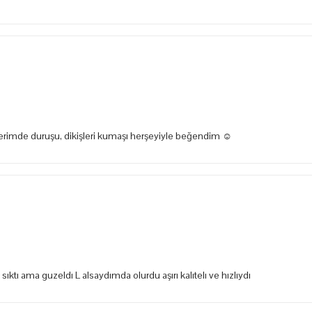
zerimde duruşu, dikişleri kumaşı herşeyiyle beğendim ☺️
tı ama guzeldı L alsaydımda olurdu aşırı kalıtelı ve hızlıydı