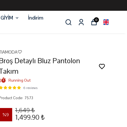
 GİYİM
İndirim
0
TIAMODA♡
Broş Detaylı Bluz Pantolon
Takım
Running Out
6 reviews
Product Code
:
7573
1,649 ₺
%
9
1,499.90 ₺