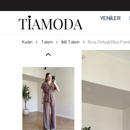
YENİLER
Kadın
Takım
İkili Takım
Broş Detaylı Bluz Pan