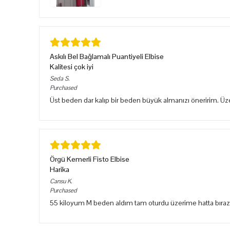
Askılı Bel Bağlamalı Puantiyeli Elbise
Kalitesi çok iyi
Seda
S.
Purchased
Üst beden dar kalıp bir beden büyük almanızı öneririm. Ü
Örgü Kemerli Fisto Elbise
Harika
Cansu
K.
Purchased
55 kiloyum M beden aldım tam oturdu üzerime hatta bıraz sık