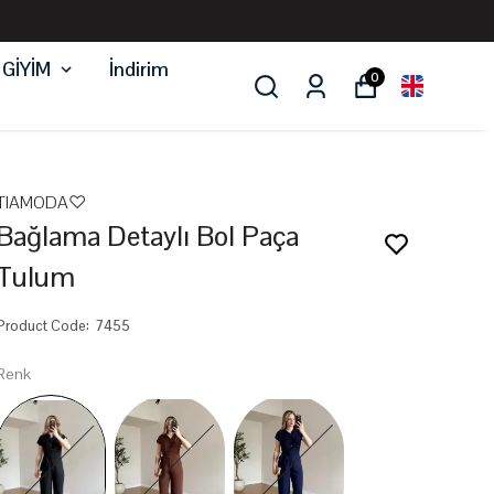
 GİYİM
İndirim
0
TIAMODA♡
Bağlama Detaylı Bol Paça
Tulum
Product Code
:
7455
Renk