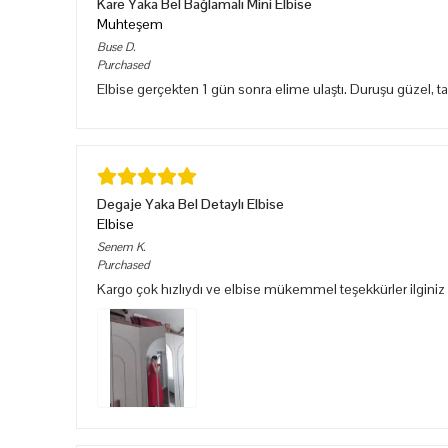
Kare Yaka Bel Bağlamalı Mini Elbise
Muhteşem
Buse
D.
Purchased
Elbise gerçekten 1 gün sonra elime ulaştı. Duruşu güzel, 
Degaje Yaka Bel Detaylı Elbise
Elbise
Senem
K.
Purchased
Kargo çok hızlıydı ve elbise mükemmel teşekkürler ilginiz 