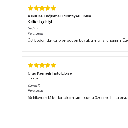
Askılı Bel Bağlamalı Puantiyeli Elbise
Kalitesi çok iyi
Seda
S.
Purchased
Üst beden dar kalıp bir beden büyük almanızı öneririm. Ü
Örgü Kemerli Fisto Elbise
Harika
Cansu
K.
Purchased
55 kiloyum M beden aldım tam oturdu üzerime hatta bıraz sık