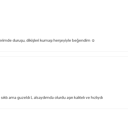
zerimde duruşu, dikişleri kumaşı herşeyiyle beğendim ☺️
tı ama guzeldı L alsaydımda olurdu aşırı kalıtelı ve hızlıydı