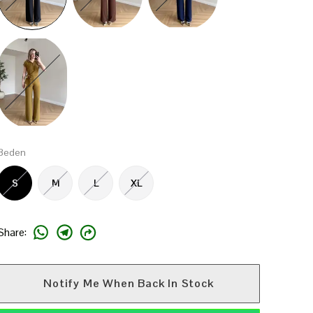
Beden
S
M
L
XL
Share
:
Notify Me When Back In Stock