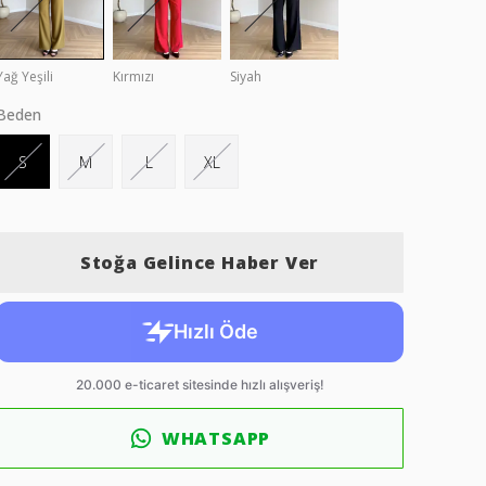
Yağ Yeşili
Kırmızı
Siyah
Beden
S
M
L
XL
Stoğa Gelince Haber Ver
WHATSAPP