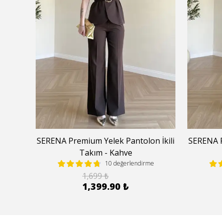
 İkili
SERENA Premium Yelek Pantolon İkili
SERENA P
Takım - Kahve
e
10 değerlendirme
1,699 ₺
1,399.90 ₺