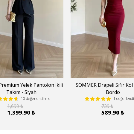
remium Yelek Pantolon İkili
SOMMER Drapeli Sıfır Kol 
Takım - Siyah
Bordo
10 değerlendirme
1 değerlend
1,699 ₺
739 ₺
1,399.90 ₺
589.90 ₺