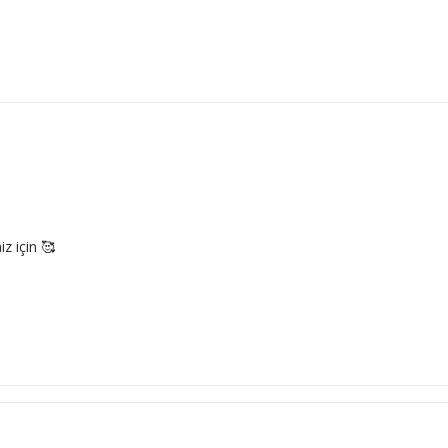
z için 🥰