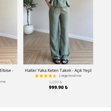
Elbise -
Halter Yaka Keten Takım - Açık Yeşil
Hal
2 değerlendirme
1,239 ₺
irme
999.90 ₺