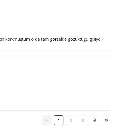
 için korkmuştum o da tam görselde gözüktüğü gibiydi.
1
2
3