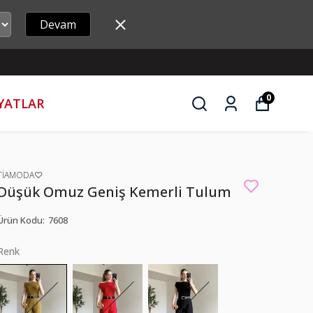
Devam
0
İYATLAR
TİAMODA♡
Düşük Omuz Geniş Kemerli Tulum
Ürün Kodu
:
7608
Renk