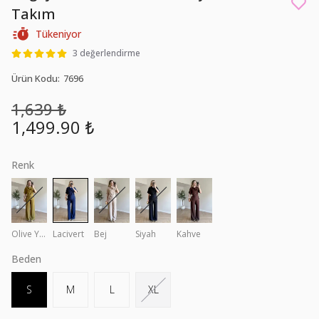
Takım
Tükeniyor
3 değerlendirme
Ürün Kodu
:
7696
1,639 ₺
1,499.90 ₺
Renk
Olive Yeşil
Lacivert
Bej
Siyah
Kahve
Beden
S
M
L
XL