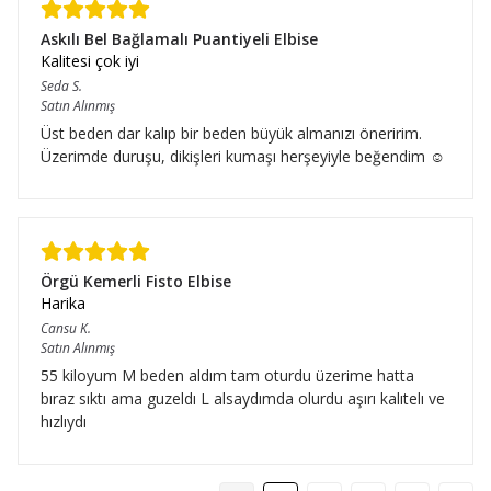
Askılı Bel Bağlamalı Puantiyeli Elbise
Kalitesi çok iyi
Seda
S.
Satın Alınmış
Üst beden dar kalıp bir beden büyük almanızı öneririm.
Üzerimde duruşu, dikişleri kumaşı herşeyiyle beğendim ☺️
Örgü Kemerli Fisto Elbise
Harika
Cansu
K.
Satın Alınmış
55 kiloyum M beden aldım tam oturdu üzerime hatta
bıraz sıktı ama guzeldı L alsaydımda olurdu aşırı kalıtelı ve
hızlıydı