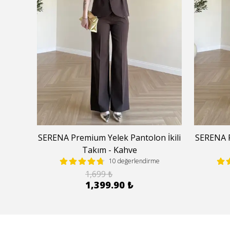
 İkili
SERENA Premium Yelek Pantolon İkili
SERENA P
Takım - Kahve
e
10 değerlendirme
1,699 ₺
1,399.90 ₺