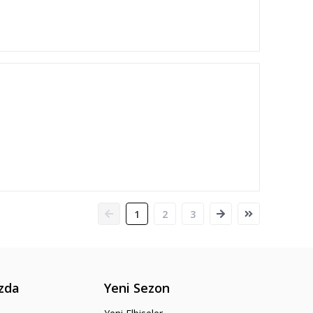
1
2
3
zda
Yeni Sezon