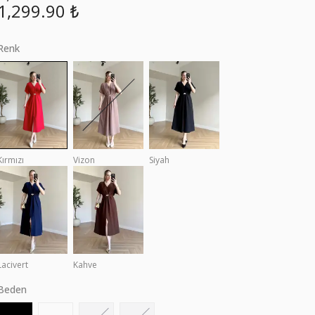
1,299.90 ₺
Renk
Kırmızı
Vizon
Siyah
Lacivert
Kahve
Beden