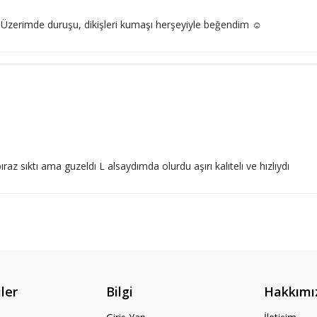
 Üzerimde duruşu, dikişleri kumaşı herşeyiyle beğendim ☺️
 sıktı ama guzeldı L alsaydımda olurdu aşırı kalıtelı ve hızlıydı
ler
Bilgi
Hakkımı