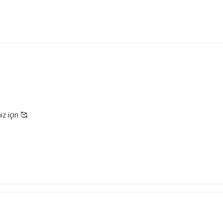
z için 🥰