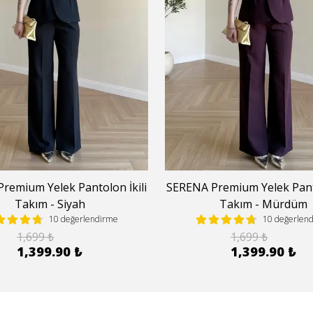
remium Yelek Pantolon İkili
SERENA Premium Yelek Panto
Takım - Siyah
Takım - Mürdüm
10 değerlendirme
10 değerlen
1,699 ₺
1,699 ₺
1,399.90 ₺
1,399.90 ₺