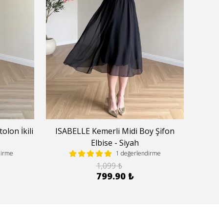
lon İkili
ISABELLE Kemerli Midi Boy Şifon
Halte
Elbise - Siyah
dirme
1 değerlendirme
1,099 ₺
799.90 ₺