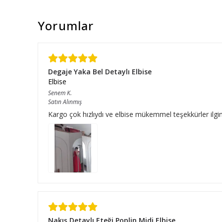
Yorumlar
Degaje Yaka Bel Detaylı Elbise
Elbise
Senem
K.
Satın Alınmış
Kargo çok hızlıydı ve elbise mükemmel teşekkürler ilgini
Nakış Detaylı Eteği Poplin Midi Elbise