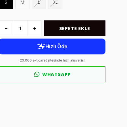
S
M
L
XL
SEPETE EKLE
WHATSAPP